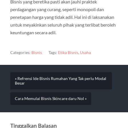
Bisnis yang beretika pasti akan jauhi praktek
perdagangan yang curang, seperti monopoli dan
penetapan harga yang tidak adil. Hal ini di laksanakan
untuk meyakinkan seluruh pihak yang terlibat beroleh
keuntungan secara adil.
Categories:
Bisnis
Tags:
Etika Bisnis
,
Usaha
« Refrensi Ide Bisnis Rumahan Yang Tak perlu Modal
Besar
Cara Memulai Bisnis Skincare daru Nol »
Tinggalkan Balasan