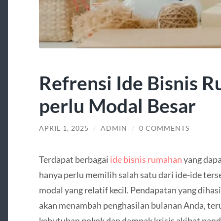
Refrensi Ide Bisnis 
perlu Modal Besar
APRIL 1, 2025
/
ADMIN
/
0 COMMENTS
Terdapat berbagai
ide bisnis rumahan
yang dapa
hanya perlu memilih salah satu dari ide-ide te
modal yang relatif kecil. Pendapatan yang dihas
akan menambah penghasilan bulanan Anda, ter
kebutuhan pokok dan dampak krisis akibat pand